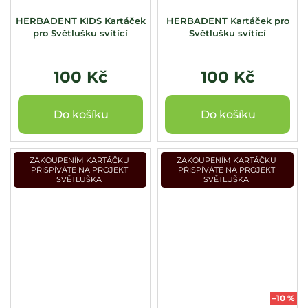
HERBADENT KIDS Kartáček
HERBADENT Kartáček pro
pro Světlušku svítící
Světlušku svítící
100 Kč
100 Kč
Do košíku
Do košíku
ZAKOUPENÍM KARTÁČKU
ZAKOUPENÍM KARTÁČKU
PŘISPÍVÁTE NA PROJEKT
PŘISPÍVÁTE NA PROJEKT
SVĚTLUŠKA
SVĚTLUŠKA
–10 %