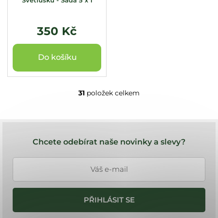
350 Kč
Do košíku
31
položek celkem
O
v
l
Z
á
á
d
Chcete odebírat naše novinky a slevy?
a
p
c
a
í
t
p
í
r
PŘIHLÁSIT SE
v
k