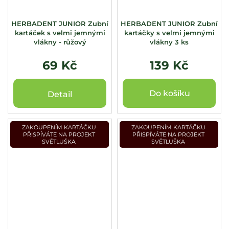
HERBADENT JUNIOR Zubní
HERBADENT JUNIOR Zubní
kartáček s velmi jemnými
kartáčky s velmi jemnými
vlákny - růžový
vlákny 3 ks
69 Kč
139 Kč
Do košíku
Detail
ZAKOUPENÍM KARTÁČKU
ZAKOUPENÍM KARTÁČKU
PŘISPÍVÁTE NA PROJEKT
PŘISPÍVÁTE NA PROJEKT
SVĚTLUŠKA
SVĚTLUŠKA