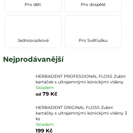
Pro děti
Pro dospělé
a
j
í
t
?
Jednosvazkové
Pro Světlušku
Nejprodávanější
HLEDAT
HERBADENT PROFESSIONAL FLOSS Zubní
kartáček s ultrajemnými kónickými vlákny
Skladem
79 Kč
od
HERBADENT ORIGINAL FLOSS Zubní
kartáčky s ultrajemnými kónickými vlákny 3
ks
Skladem
199 Kč