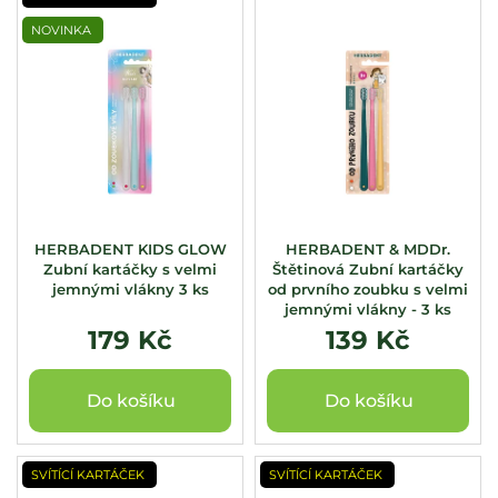
ý
NOVINKA
p
i
s
p
r
o
d
u
HERBADENT KIDS GLOW
HERBADENT & MDDr.
k
Zubní kartáčky s velmi
Štětinová Zubní kartáčky
jemnými vlákny 3 ks
od prvního zoubku s velmi
t
jemnými vlákny - 3 ks
ů
179 Kč
139 Kč
Do košíku
Do košíku
SVÍTÍCÍ KARTÁČEK
SVÍTÍCÍ KARTÁČEK