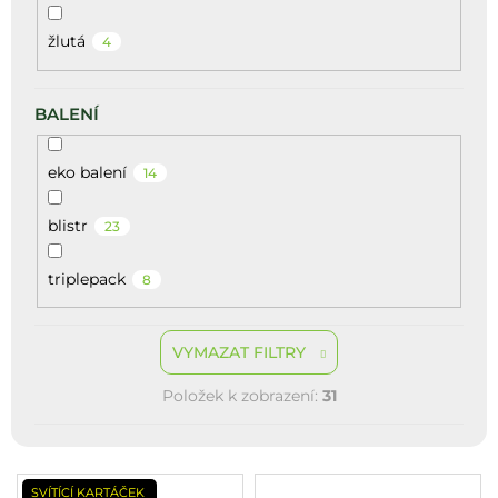
žlutá
4
BALENÍ
eko balení
14
blistr
23
triplepack
8
VYMAZAT FILTRY
Položek k zobrazení:
31
V
SVÍTÍCÍ KARTÁČEK