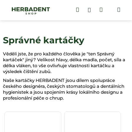
K
Přejít
na
Hledat
Nákupní
Me
Přihlášení
o
obsah
Zpět
Zpět
š
košík
í
C
k
Správné kartáčky
o
p
o
Věděli jste, že pro každého člověka je "ten Správný
kartáček" jiný? Velikost hlavy, délka madla, počet, síla a
t
délka vláken, to vše ovlivňuje vlastnosti kartáčku a
ř
výsledek čištění zubů.
e
Naše kartáčky HERBADENT jsou dílem spolupráce
b
českého designéra, českých stomatologů a dentálních
u
hygienistek a jsou spojením krásy lokálního designu a
profesionální péče o chrup.
j
e
t
e
n