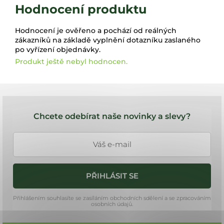
Hodnocení produktu
Hodnocení je ověřeno a pochází od reálných
zákazníků na základě vyplnění dotazníku zaslaného
po vyřízení objednávky.
Produkt ještě nebyl hodnocen.
Z
á
Chcete odebírat naše novinky a slevy?
p
a
t
í
PŘIHLÁSIT SE
Přihlášením souhlasíte se zasíláním obchodních sdělení a se zpracováním
osobních údajů.