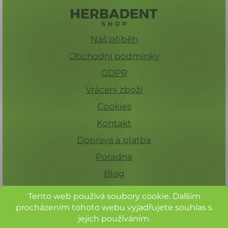
Náš příběh
Obchodní podmínky
GDPR
Vrácení zboží
Cookies
Kontakt
Doprava a platba
Poradna
Blog
Tento web používá soubory cookie. Dalším
procházením tohoto webu vyjadřujete souhlas s
jejich používáním.