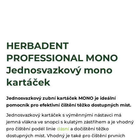
a
j
í
t
?
HERBADENT
PROFESSIONAL MONO
HLEDAT
Jednosvazkový mono
kartáček
Jednosvazkový zubní kartáček MONO je ideální
pomocník pro efektivní čištění těžko dostupných míst.
Jednosvazkový kartáček s výměnnými nástavci má
jemná vlákna ve snopci s kulatým zástřihem a je vhodný
pro čištění podél linie
dásní
a dočištění těžko
dostupných míst. Vhodný je také pro čištění prvních