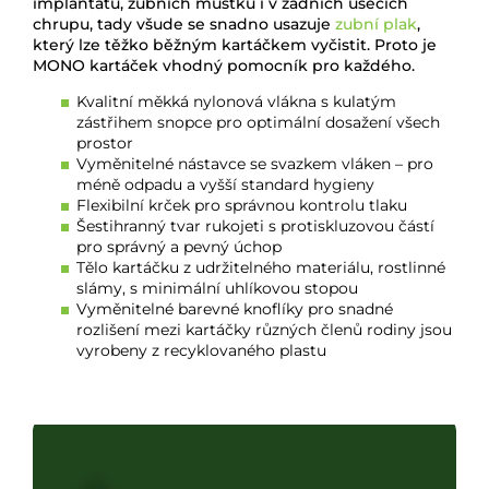
implantátů, zubních můstků i v zadních úsecích
chrupu, tady všude se snadno usazuje
zubní plak
,
který lze těžko běžným kartáčkem vyčistit. Proto je
MONO kartáček vhodný pomocník pro každého.
Kvalitní měkká nylonová vlákna s kulatým
zástřihem snopce pro optimální dosažení všech
prostor
Vyměnitelné nástavce se svazkem vláken – pro
méně odpadu a vyšší standard hygieny
Flexibilní krček pro správnou kontrolu tlaku
Šestihranný tvar rukojeti s protiskluzovou částí
pro správný a pevný úchop
Tělo kartáčku z udržitelného materiálu, rostlinné
slámy, s minimální uhlíkovou stopou
Vyměnitelné barevné knoflíky pro snadné
rozlišení mezi kartáčky různých členů rodiny jsou
vyrobeny z recyklovaného plastu