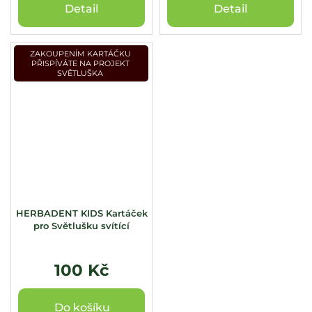
Detail
Detail
ZAKOUPENÍM KARTÁČKU
PŘISPÍVÁTE NA PROJEKT
SVĚTLUŠKA
HERBADENT KIDS Kartáček
pro Světlušku svítící
100 Kč
Do košíku