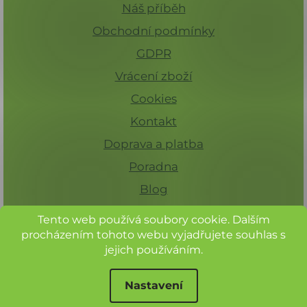
s
Náš příběh
u
Obchodní podmínky
GDPR
Vrácení zboží
Cookies
Kontakt
Doprava a platba
Poradna
Blog
Tento web používá soubory cookie. Dalším
procházením tohoto webu vyjadřujete souhlas s
jejich používáním.
Nastavení
Při nákupu nad 1 000 Kč máte