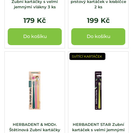
k
Zubní kartáčky s velmi
prstový kartáček v krabičce
jemnými vlákny 3 ks
2 ks
t
ů
179 Kč
199 Kč
Do košíku
Do košíku
SVÍTÍCÍ KARTÁČEK
HERBADENT & MDDr.
HERBADENT STAR Zubní
Štětinová Zubní kartáčky
kartáček s velmi jemnými