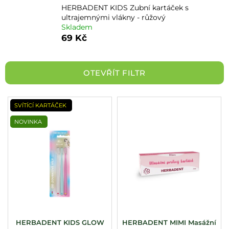
HERBADENT KIDS Zubní kartáček s
a
ultrajemnými vlákny - růžový
j
Skladem
í
69 Kč
t
?
OTEVŘÍT FILTR
V
SVÍTÍCÍ KARTÁČEK
HLEDAT
ý
NOVINKA
p
i
s
p
r
o
d
u
HERBADENT KIDS GLOW
HERBADENT MIMI Masážní