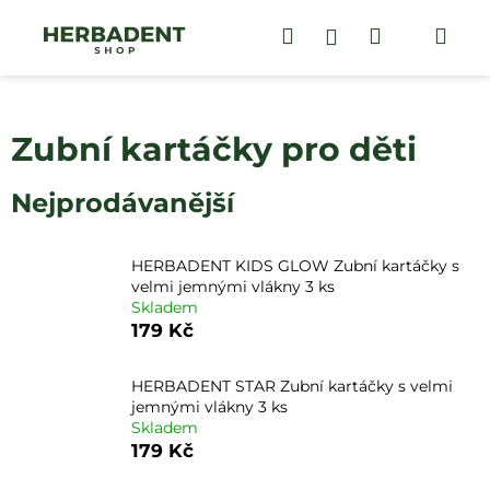
K
Přejít
na
Hledat
Nákupní
Me
Přihlášení
o
obsah
Zpět
Zpět
š
košík
í
C
k
Zubní kartáčky pro děti
o
p
Nejprodávanější
o
t
ř
HERBADENT KIDS GLOW Zubní kartáčky s
e
velmi jemnými vlákny 3 ks
Skladem
b
179 Kč
u
j
HERBADENT STAR Zubní kartáčky s velmi
e
jemnými vlákny 3 ks
t
Skladem
179 Kč
e
n