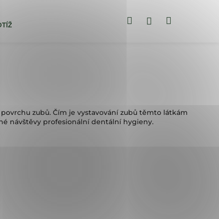
Hledat
Nákupní
Přihlášení
TÍŽÍ
BLOG
ZUBNÍ PASTY
košík
a povrchu zubů. Čím je vystavování zubů těmto látkám
né návštěvy profesionální dentální hygieny.