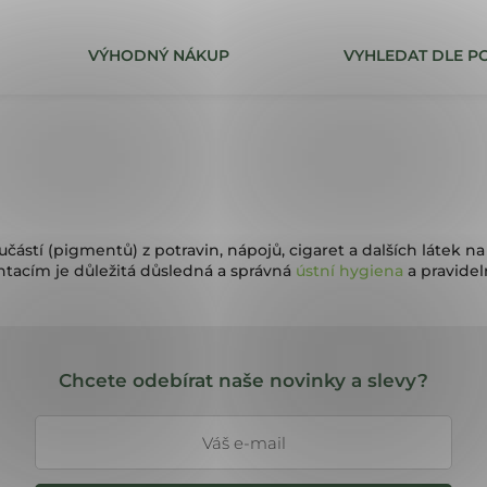
VÝHODNÝ NÁKUP
VYHLEDAT DLE PO
Co potřebujete najít?
HLEDAT
tí (pigmentů) z potravin, nápojů, cigaret a dalších látek n
entacím je důležitá důsledná a správná
ústní hygiena
a pravidel
Chcete odebírat naše novinky a slevy?