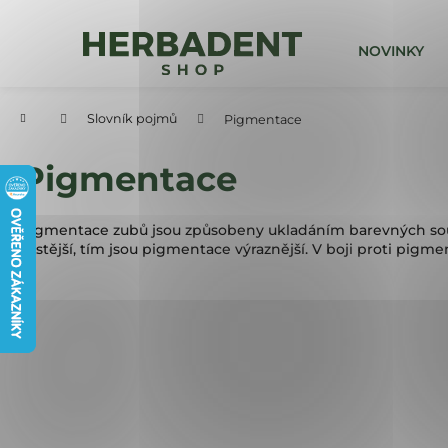
Přejít
na
K
obsah
Zpět
Zpět
NOVINKY
o
š
do
do
í
k
obchodu
obchodu
Domů
Slovník pojmů
Pigmentace
Pigmentace
Pigmentace zubů jsou způsobeny ukladáním barevných součás
častější, tím jsou pigmentace výraznější. V boji proti pigm
Z
á
p
a
t
í