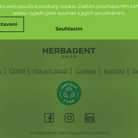
to web používá soubory cookie. Dalším procházením to
PŘIHLÁSIT SE
webu vyjadřujete souhlas s jejich používáním.
Přihlášením souhlasíte se zasíláním obchodních sdělení a se
tavení
zpracováním osobních údajů.
Souhlasím
y
GDPR
Vrácení zboží
Cookies
Kontakt
Do
© Herbadent, všechna práva vyhrazena