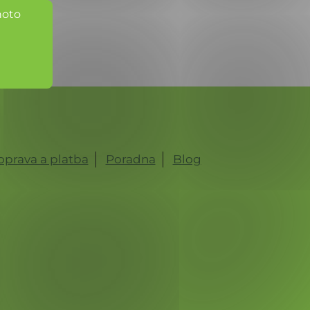
hoto
prava a platba
Poradna
Blog