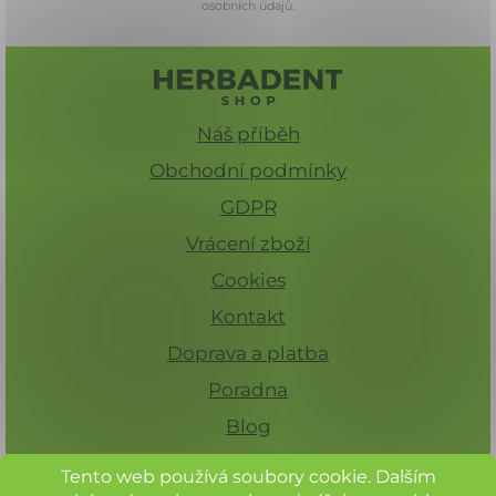
osobních údajů.
Náš příběh
Obchodní podmínky
GDPR
Vrácení zboží
Cookies
Kontakt
Doprava a platba
Poradna
Blog
Tento web používá soubory cookie. Dalším