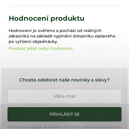
Hodnocení produktu
Hodnocení je ověřeno a pochází od reálných
zákazníků na základě vyplnění dotazníku zaslaného
po vyřízení objednávky.
Produkt ještě nebyl hodnocen.
Z
á
Chcete odebírat naše novinky a slevy?
p
a
t
í
PŘIHLÁSIT SE
Přihlášením souhlasíte se zasíláním obchodních sdělení a se zpracováním