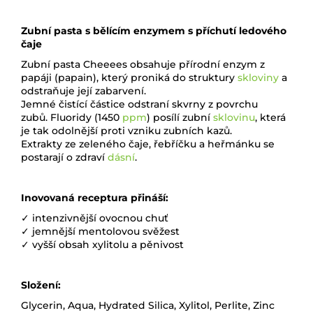
Zubní pasta s bělícím enzymem s příchutí ledového
čaje
Zubní pasta Cheeees obsahuje přírodní enzym z
papáji (papain), který proniká do struktury
skloviny
a
odstraňuje její zabarvení.
Jemné čistící částice odstraní skvrny z povrchu
zubů.
Fluoridy (1450
ppm
) posílí zubní
sklovinu
, která
je tak odolnější proti vzniku zubních kazů.
Extrakty ze zeleného čaje, řebříčku a heřmánku se
postarají o zdraví
dásní
.
Inovovaná receptura přináší:
✓ intenzivnější ovocnou chuť
✓ jemnější mentolovou svěžest
✓ vyšší obsah xylitolu a pěnivost
Složení:
Glycerin, Aqua, Hydrated Silica, Xylitol, Perlite, Zinc