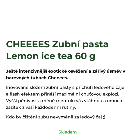
a
j
í
t
?
CHEEEES Zubní pasta
Lemon ice tea 60 g
HLEDAT
Ještě intenzivnější exotické osvěžení a zářivý úsměv v
barevných tubách Cheeees.
Inovované složení zubní pasty s příchutí ledového čaje
a flash efektem přináší maximální chuťovou explozi.
Vyšší pěnivost a méně mentolu vás vtáhnou a umocní
zážitek z vaší každodenní rutiny.
Kdo by čištění zubů nevyměnil za ledový čaj ;)
Skladem