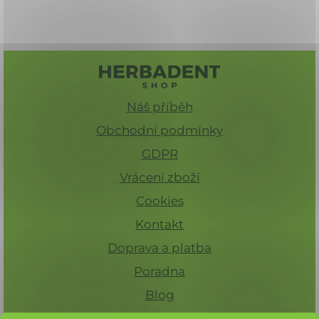
HLEDAT
Náš příběh
Obchodní podmínky
GDPR
Vrácení zboží
Cookies
Kontakt
Doprava a platba
Poradna
Blog