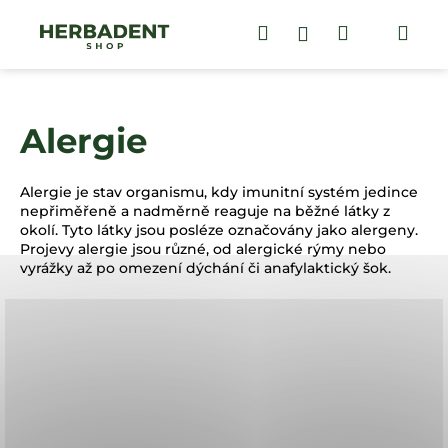
Přejít
na
Hledat
Nákupní
Me
Přihlášení
K
obsah
Zpět
Zpět
o
košík
š
í
k
C
Alergie
o
p
o
t
Alergie je stav organismu, kdy imunitní systém jedince
ř
nepřiměřeně a nadměrně reaguje na běžné látky z
e
okolí. Tyto látky jsou posléze označovány jako alergeny.
b
Projevy alergie jsou různé, od alergické rýmy nebo
u
vyrážky až po omezení dýchání či anafylaktický šok.
j
e
t
e
n
Z
a
á
j
p
í
a
t
t
?
í