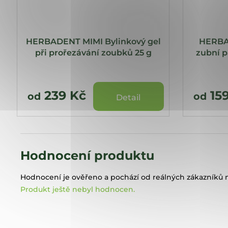
HERBADENT MIMI Bylinkový gel
HERBA
při prořezávání zoubků 25 g
zubní p
239 Kč
15
od
od
Detail
Hodnocení produktu
Hodnocení je ověřeno a pochází od reálných zákazníků n
Produkt ještě nebyl hodnocen.