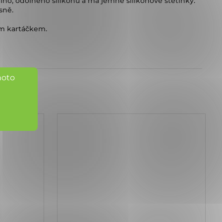
ího, odolného silikonu a má jemné silikonové štětinky.
sně.
ím kartáčkem.
hoto