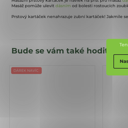
Masážní prstový kartáček je návlek na prst pro masáž
dá
Masáž pomůže ulevit
dásním
od bolesti rostoucích zoubků
Prstový kartáček nenahrazuje zubní kartáček! Jakmile se
Ten
Nas
DÁREK NAVÍC