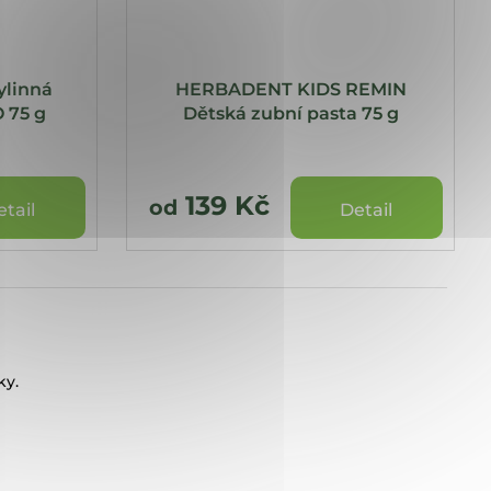
linná
HERBADENT KIDS REMIN
 75 g
Dětská zubní pasta 75 g
139 Kč
od
etail
Detail
ky.