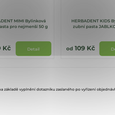
DENT MIMI Bylinková
HERBADENT KIDS By
asta pro nejmenší 50 g
zubní pasta JABLKO
9 Kč
109 Kč
od
Detail
D
a základě vyplnění dotazníku zaslaného po vyřízení objednáv