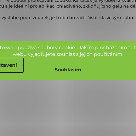
sní
v období prořezávání zoubků. Kartáček je vyroben z kvalitn
 a je ideální pro aplikaci chladivého, zklidňujícího gelu na dá
 vyklube první zoubek, je třeba ho začít čistit klasickým zubn
to web používá soubory cookie. Dalším procházením to
webu vyjadřujete souhlas s jejich používáním.
tavení
Souhlasím