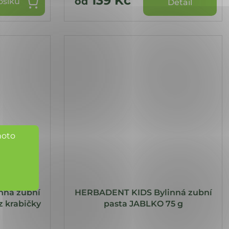
139 Kč
od
ošíku
Detail
hoto
nná zubní
HERBADENT KIDS Bylinná zubní
z krabičky
pasta JABLKO 75 g