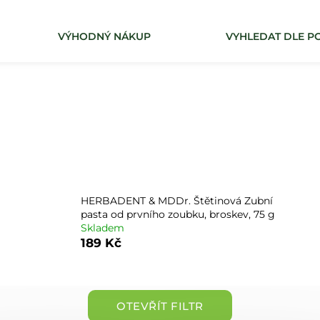
VÝHODNÝ NÁKUP
VYHLEDAT DLE PO
Co potřebujete najít?
HLEDAT
HERBADENT & MDDr. Štětinová Zubní
pasta od prvního zoubku, broskev, 75 g
Skladem
189 Kč
OTEVŘÍT FILTR