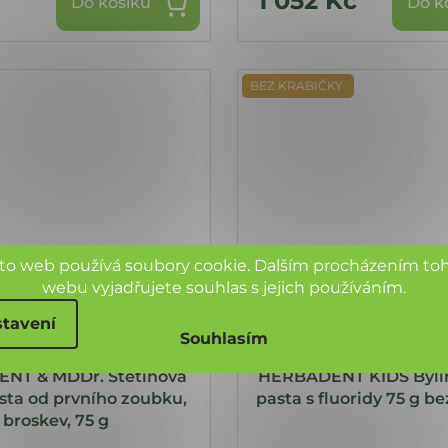
1 052 Kč
Do košíku
Do k
BEZ KRABIČKY
to web používá soubory cookie. Dalším procházením to
webu vyjadřujete souhlas s jejich používáním.
tavení
Souhlasím
NT & MDDr. Štětinová
HERBADENT KIDS Byli
sta od prvního zoubku,
pasta s fluoridy 75 g be
broskev, 75 g