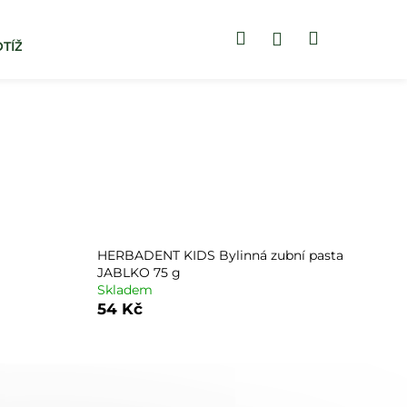
Hledat
Nákupní
Přihlášení
TÍŽÍ
BLOG
ZUBNÍ PASTY
košík
HERBADENT KIDS Bylinná zubní pasta
JABLKO 75 g
Skladem
54 Kč