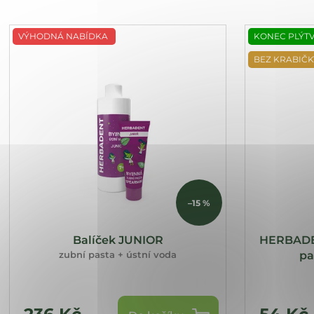
V
VÝHODNÁ NABÍDKA
KONEC PLÝT
ý
p
BEZ KRABIČK
i
s
p
r
o
d
u
k
–15 %
t
ů
Balíček JUNIOR
HERBADEN
zubní pasta + ústní voda
pa