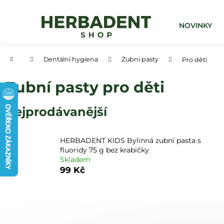
K
Přejít
na
o
obsah
Zpět
Zpět
NOVINKY
š
do
do
í
obchodu
obchodu
k
Domů
Dentální hygiena
Zubní pasty
Pro děti
Zubní pasty pro děti
Nejprodávanější
HERBADENT KIDS Bylinná zubní pasta s
fluoridy 75 g bez krabičky
Skladem
99 Kč