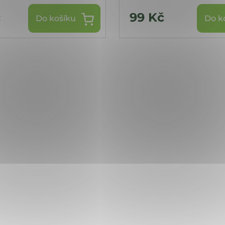
č
99 Kč
Do košíku
Do k