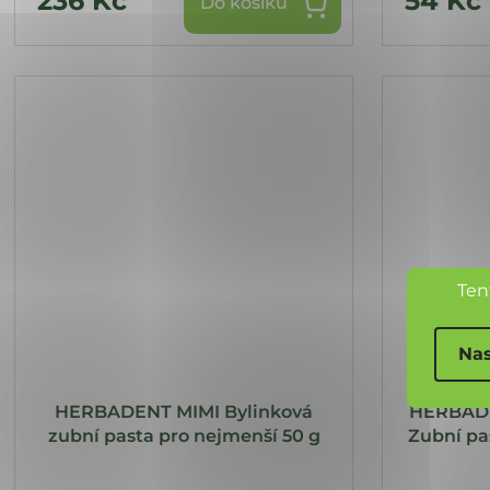
236 Kč
54 Kč
Do košíku
Ten
Nas
HERBADENT MIMI Bylinková
HERBADE
zubní pasta pro nejmenší 50 g
Zubní pa