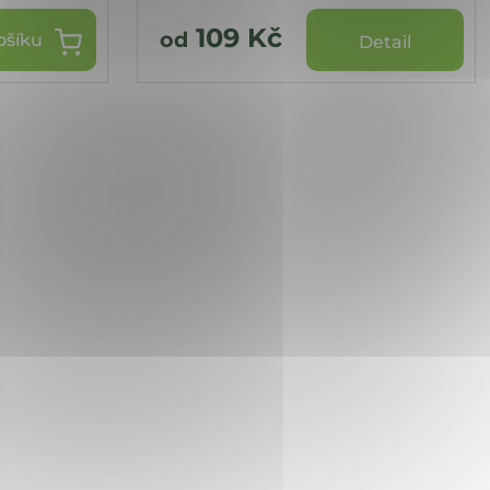
109 Kč
od
ošíku
Detail