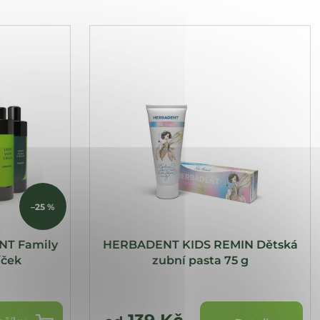
–25 %
T Family
HERBADENT KIDS REMIN Dětská
íček
zubní pasta 75 g