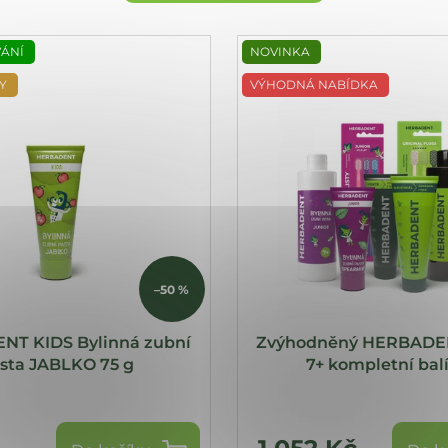
VÁNÍ
NOVINKA
Y
VÝHODNÁ NABÍDKA
–50 %
T KIDS Bylinná zubní
Zvýhodněný HERBADEN
sta JABLKO 75 g
7+ kompletní bal