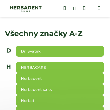
K
Přejít
na
Hledat
Nákupní
Me
Přihlášení
o
obsah
Zpět
Zpět
š
košík
í
C
k
Všechny značky A-Z
o
p
o
D
t
Dr. Svatek
ř
e
H
HERBACARE
b
u
Herbadent
j
e
Herbadent s.r.o.
t
Herbai
e
n