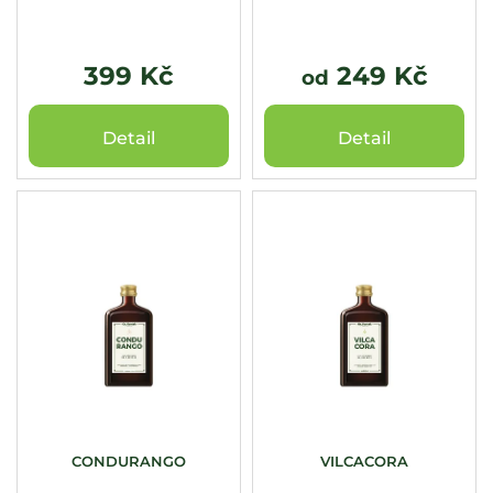
k
t
ů
399 Kč
249 Kč
od
Detail
Detail
CONDURANGO
VILCACORA