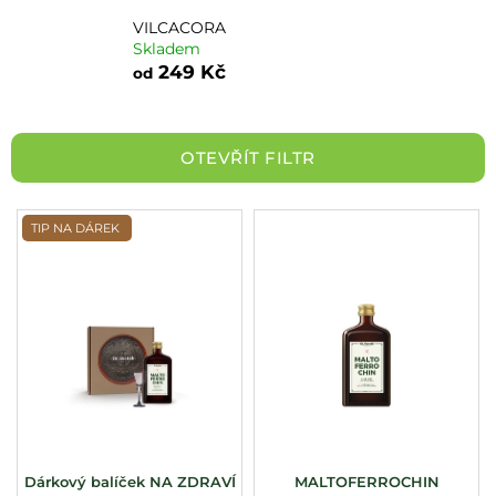
a
VILCACORA
Skladem
j
249 Kč
od
í
t
?
OTEVŘÍT FILTR
V
TIP NA DÁREK
HLEDAT
ý
p
i
s
p
r
o
d
u
Dárkový balíček NA ZDRAVÍ
MALTOFERROCHIN