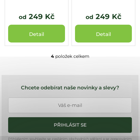
249 Kč
249 Kč
od
od
Detail
Detail
4
položek celkem
O
v
l
Z
á
á
d
Chcete odebírat naše novinky a slevy?
a
p
c
a
í
t
p
í
r
PŘIHLÁSIT SE
v
k
Přihlášením souhlasíte se zasíláním obchodních sdělení a se zpracováním