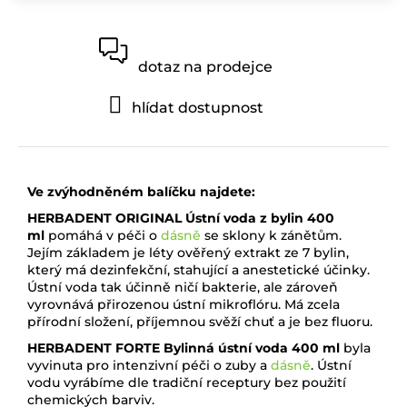
dotaz na prodejce
hlídat dostupnost
Ve zvýhodněném balíčku najdete:
HERBADENT ORIGINAL Ústní voda z bylin 400
ml
pomáhá v péči o
dásně
se sklony k zánětům.
Jejím základem je léty ověřený extrakt ze 7 bylin,
který má dezinfekční, stahující a anestetické účinky.
Ústní voda tak účinně ničí bakterie, ale zároveň
vyrovnává přirozenou ústní mikroflóru. Má zcela
přírodní složení, příjemnou svěží chuť a je bez fluoru.
HERBADENT FORTE Bylinná ústní voda 400 ml
byla
vyvinuta pro intenzivní péči o zuby a
dásně
. Ústní
vodu vyrábíme dle tradiční receptury bez použití
chemických barviv.