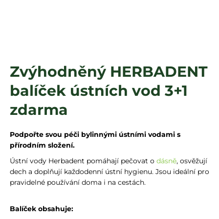
a
j
í
t
?
Zvýhodněný HERBADENT
balíček ústních vod 3+1
HLEDAT
zdarma
Podpořte svou péči bylinnými ústními vodami s
přírodním složení.
Ústní vody Herbadent pomáhají pečovat o
dásně
, osvěžují
dech a doplňují každodenní ústní hygienu. Jsou ideální pro
pravidelné používání doma i na cestách.
Balíček obsahuje: