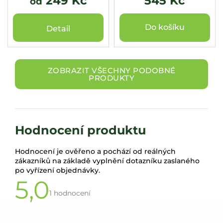
249 Kč
545 Kč
od
Do košíku
Detail
ZOBRAZIT VŠECHNY PODOBNÉ
PRODUKTY
Hodnocení produktu
Hodnocení je ověřeno a pochází od reálných
zákazníků na základě vyplnění dotazníku zaslaného
po vyřízení objednávky.
5,0
Průměrné
hodnocení
1 hodnocení
produktu
je
V
5,0