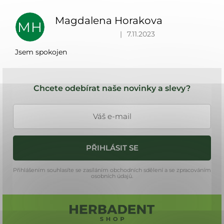
ý
z 5
p
hvězdiček.
Magdalena Horakova
MH
i
Hodnocení produktu je 5 z 5 hvězdiček.
|
7.11.2023
s
h
Jsem spokojen
o
Z
d
á
n
Chcete odebírat naše novinky a slevy?
o
p
c
a
e
t
n
í
í
PŘIHLÁSIT SE
Přihlášením souhlasíte se zasíláním obchodních sdělení a se zpracováním
osobních údajů.