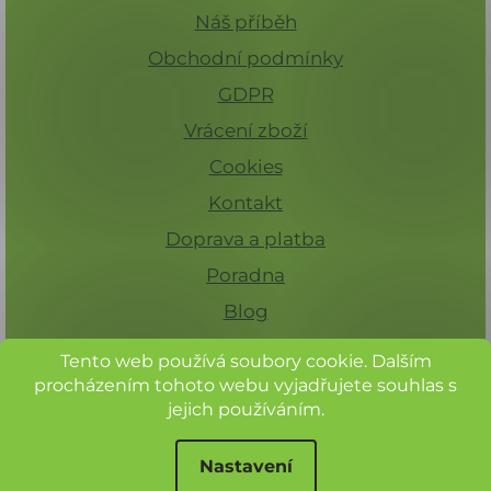
Náš příběh
Obchodní podmínky
GDPR
Vrácení zboží
Cookies
Kontakt
Doprava a platba
Poradna
Blog
Tento web používá soubory cookie. Dalším
procházením tohoto webu vyjadřujete souhlas s
jejich používáním.
Nastavení
Při nákupu nad 1 000 Kč máte