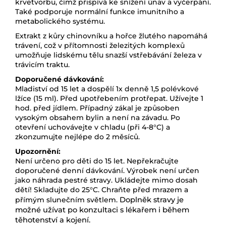
krvetvorbu, čímž přispívá ke snížení únav a vyčerpání.
Také podporuje normální funkce imunitního a
metabolického systému.
Extrakt z kůry chinovníku a hořce žlutého napomáhá
trávení, což v přítomnosti železitých komplexů
umožňuje lidskému tělu snazší vstřebávání železa v
trávicím traktu.
Doporučené dávkování:
Mladiství od 15 let a dospělí 1x denně 1,5 polévkové
lžíce (15 ml). Před upotřebením protřepat. Užívejte 1
hod. před jídlem. Případný zákal je způsoben
vysokým obsahem bylin a není na závadu. Po
otevření uchovávejte v chladu (při 4-8°C) a
zkonzumujte nejlépe do 2 měsíců.
Upozornění:
Není určeno pro děti do 15 let. Nepřekračujte
doporučené denní dávkování. Výrobek není určen
jako náhrada pestré stravy. Ukládejte mimo dosah
dětí! Skladujte do 25°C. Chraňte před mrazem a
přímým slunečním světlem.
Doplněk stravy je
možné užívat po konzultaci s lékařem i během
těhotenství a kojení.