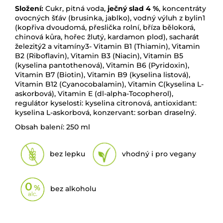
Složení:
Cukr, pitná voda,
ječný slad 4 %
, koncentráty
ovocných šťáv (brusinka, jablko), vodný výluh z bylin1
(kopřiva dvoudomá, přeslička rolní, bříza bělokorá,
chinová kůra, hořec žlutý, kardamon plod), sacharát
železitý2 a vitamíny3- Vitamin B1 (Thiamin), Vitamin
B2 (Riboflavin), Vitamin B3 (Niacin), Vitamin B5
(kyselina pantothenová), Vitamin B6 (Pyridoxin),
Vitamin B7 (Biotin), Vitamin B9 (kyselina listová),
Vitamin B12 (Cyanocobalamin), Vitamin C(kyselina L-
askorbová), Vitamin E (dl-alpha-Tocopherol),
regulátor kyselosti: kyselina citronová, antioxidant:
kyselina L-askorbová, konzervant: sorban draselný.
Obsah balení: 250 ml
bez lepku
vhodný i pro vegany
bez alkoholu