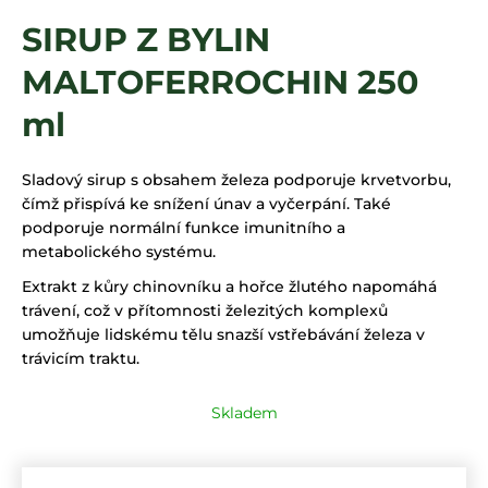
a
SIRUP Z BYLIN
j
MALTOFERROCHIN 250
í
t
ml
?
Sladový sirup s obsahem železa podporuje krvetvorbu,
čímž přispívá ke snížení únav a vyčerpání. Také
podporuje normální funkce imunitního a
HLEDAT
metabolického systému.
Extrakt z kůry chinovníku a hořce žlutého napomáhá
trávení, což v přítomnosti železitých komplexů
umožňuje lidskému tělu snazší vstřebávání železa v
trávicím traktu.
Skladem